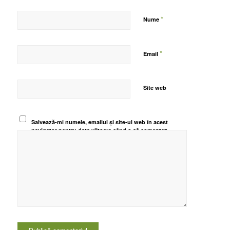
*
Nume
*
Email
Site web
Salvează-mi numele, emailul și site-ul web în acest
navigator pentru data viitoare când o să comentez.