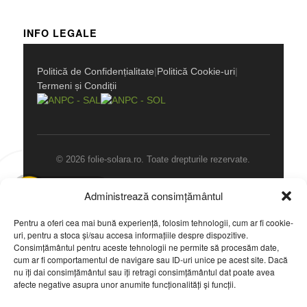
INFO LEGALE
Politică de Confidențialitate
|
Politică Cookie-uri
|
Termeni și Condiții
© 2026 folie-solara.ro. Toate drepturile rezervate.
CALL NOW
Administrează consimțământul
Pentru a oferi cea mai bună experiență, folosim tehnologii, cum ar fi cookie-
uri, pentru a stoca și/sau accesa informațiile despre dispozitive.
Consimțământul pentru aceste tehnologii ne permite să procesăm date,
cum ar fi comportamentul de navigare sau ID-uri unice pe acest site. Dacă
ULTIMELE LUCRARI
nu îți dai consimțământul sau îți retragi consimțământul dat poate avea
afecte negative asupra unor anumite funcționalități și funcții.
Folie de Securitate antiefractie si siguranta Victor Gomoiu
30/10/2015 - 17:09