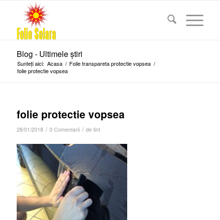
Blog - Ultimele știri
Sunteți aici:
Acasa
/
Folie transpareta protectie vopsea
/
folie protectie vopsea
folie protectie vopsea
/
/
28/01/2018
0 Comentarii
de
tint