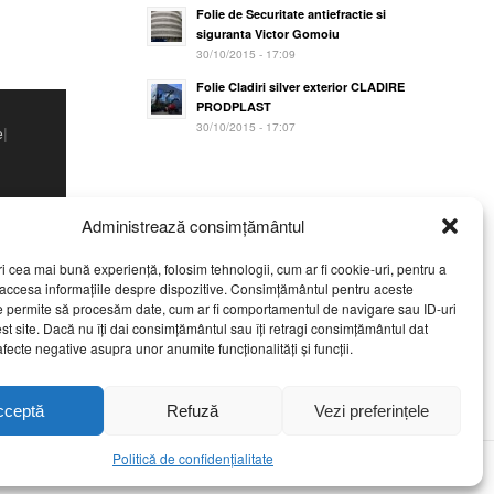
Folie de Securitate antiefractie si
siguranta Victor Gomoiu
30/10/2015 - 17:09
Folie Cladiri silver exterior CLADIRE
PRODPLAST
30/10/2015 - 17:07
e
|
Administrează consimțământul
ri cea mai bună experiență, folosim tehnologii, cum ar fi cookie-uri, pentru a
 accesa informațiile despre dispozitive. Consimțământul pentru aceste
oate
e permite să procesăm date, cum ar fi comportamentul de navigare sau ID-uri
st site. Dacă nu îți dai consimțământul sau îți retragi consimțământul dat
fecte negative asupra unor anumite funcționalități și funcții.
cceptă
Refuză
Vezi preferințele
Politică de confidențialitate