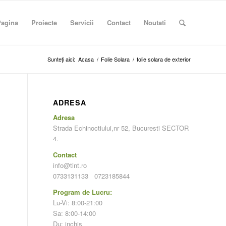
Pagina
Proiecte
Servicii
Contact
Noutati
Sunteți aici:
Acasa
/
Folie Solara
/
folie solara de exterior
ADRESA
Adresa
Strada Echinoctiului,nr 52, Bucuresti SECTOR
4.
Contact
info@tint.ro
0733131133
0723185844
Program de Lucru:
Lu-Vi: 8:00-21:00
Sa: 8:00-14:00
Du: inchis