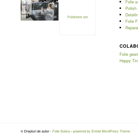
Folie s
Polish 
Detaili
Publicitate aici
Folie F
Reparat
COLAB
Folie geam
Happy Tin
© Drepturi de autor -
Folie Solara
-
powered by Enfold WordPress Theme