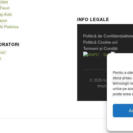
olara
Faruri
ng Auto
INFO LEGALE
aruri
ii Parbrize
Politică de Confidențialitat
Politică Cookie-uri
|
ORATORI
Termeni și Condiții
uri
t
Pentru a ofe
stoca și/sau
© 2026 folie-solara.ro. T
tehnologii n
drepturile rezervate.
unice pe ace
poate avea a
A