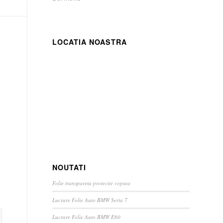
LOCATIA NOASTRA
NOUTATI
Folie transpareta protectie vopsea
Lucrare Folie Auto BMW Seria 7
Lucrare Folie Auto BMW E60