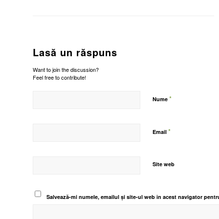
Lasă un răspuns
Want to join the discussion?
Feel free to contribute!
*
Nume
*
Email
Site web
Salvează-mi numele, emailul și site-ul web în acest navigator pentr