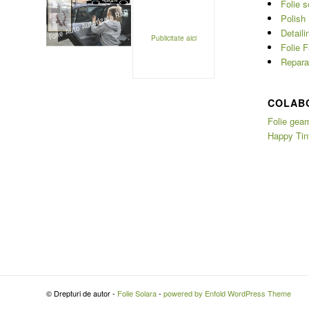
Folie s
Polish 
Detaili
Publicitate aici
Folie F
Reparat
COLAB
Folie geam
Happy Tin
© Drepturi de autor -
Folie Solara
-
powered by Enfold WordPress Theme