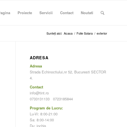
Pagina
Proiecte
Servicii
Contact
Noutati
Sunteți aici:
Acasa
/
Folie Solara
/
exterior
ADRESA
Adresa
Strada Echinoctiului,nr 52, Bucuresti SECTOR
4.
Contact
info@tint.ro
0733131133
0723185844
Program de Lucru:
Lu-Vi: 8:00-21:00
Sa: 8:00-14:00
Du: inchis