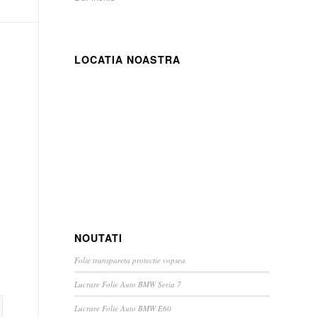
LOCATIA NOASTRA
NOUTATI
Folie transpareta protectie vopsea
Lucrare Folie Auto BMW Seria 7
Lucrare Folie Auto BMW E60