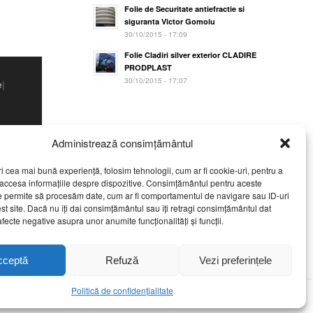
Folie de Securitate antiefractie si
siguranta Victor Gomoiu
30/10/2015 - 17:09
Folie Cladiri silver exterior CLADIRE
PRODPLAST
30/10/2015 - 17:07
e
|
Administrează consimțământul
ri cea mai bună experiență, folosim tehnologii, cum ar fi cookie-uri, pentru a
 accesa informațiile despre dispozitive. Consimțământul pentru aceste
oate
e permite să procesăm date, cum ar fi comportamentul de navigare sau ID-uri
st site. Dacă nu îți dai consimțământul sau îți retragi consimțământul dat
fecte negative asupra unor anumite funcționalități și funcții.
cceptă
Refuză
Vezi preferințele
Politică de confidențialitate