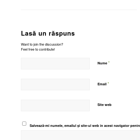
Lasă un răspuns
Want to join the discussion?
Feel free to contribute!
*
Nume
*
Email
Site web
Salvează-mi numele, emailul și site-ul web în acest navigator pentr