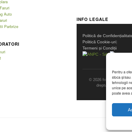
olara
Faruri
ng Auto
INFO LEGALE
aruri
ii Parbrize
Politică de Confidențialitat
Politică Cookie-uri
|
ORATORI
Termeni și Condiții
uri
t
Pentru a ofe
stoca și/sau
© 2026 folie-solara.ro. T
tehnologii n
drepturile rezervate.
unice pe ace
poate avea a
A