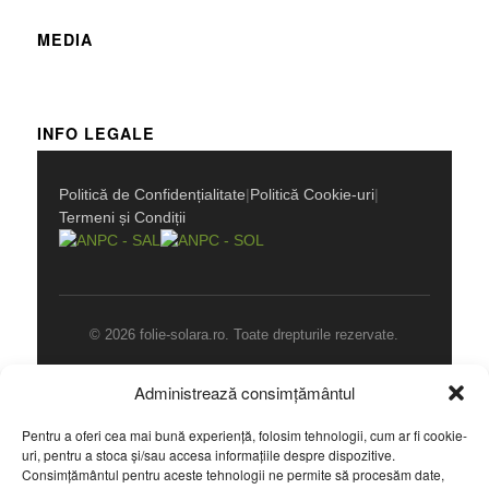
MEDIA
INFO LEGALE
Politică de Confidențialitate
|
Politică Cookie-uri
|
Termeni și Condiții
© 2026 folie-solara.ro. Toate drepturile rezervate.
Administrează consimțământul
Pentru a oferi cea mai bună experiență, folosim tehnologii, cum ar fi cookie-
CALL NOW
uri, pentru a stoca și/sau accesa informațiile despre dispozitive.
Consimțământul pentru aceste tehnologii ne permite să procesăm date,