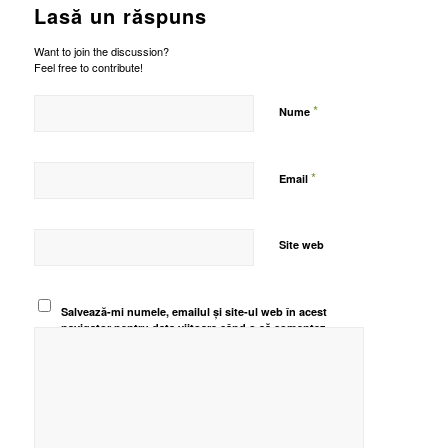
Lasă un răspuns
Want to join the discussion?
Feel free to contribute!
*
Nume
*
Email
Site web
Salvează-mi numele, emailul și site-ul web în acest
navigator pentru data viitoare când o să comentez.